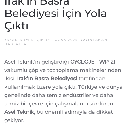
Irak’ın Basra
Belediyesi İçin Yola
Çıktı
YAZAN
ADMIN
IÇINDE
1 OCAK 2024
. YAYINLANAN
HABERLER
Asel Teknik’in geliştirdiği
CYCLOJET WP-21
vakumlu çöp ve toz toplama makinelerinden
ikisi,
Irak’ın Basra Belediyesi
tarafından
kullanılmak üzere yola çıktı. Türkiye ve dünya
genelinde daha temiz endüstriler ve daha
temiz bir çevre için çalışmalarını sürdüren
Asel Teknik
, bu önemli adımıyla da dikkat
çekiyor.