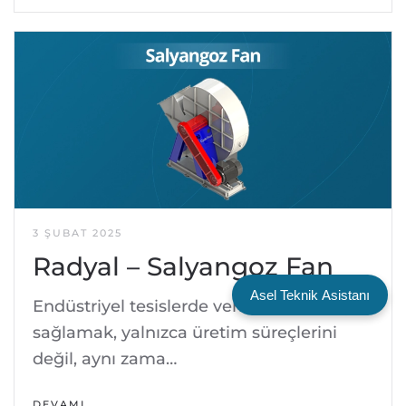
3 ŞUBAT 2025
Radyal – Salyangoz Fan
Asel Teknik Asistanı
Endüstriyel tesislerde verimli hava akışını
sağlamak, yalnızca üretim süreçlerini
değil, aynı zama…
DEVAMI…