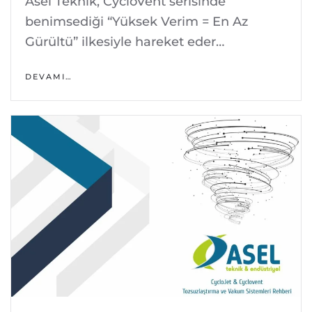
Asel Teknik, CycloVent serisinde
benimsediği “Yüksek Verim = En Az
Gürültü” ilkesiyle hareket eder…
DEVAMI…