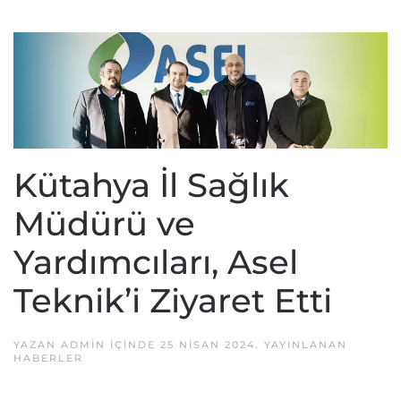
Kütahya İl Sağlık
Müdürü ve
Yardımcıları, Asel
Teknik’i Ziyaret Etti
YAZAN
ADMIN
IÇINDE
25 NISAN 2024
. YAYINLANAN
HABERLER