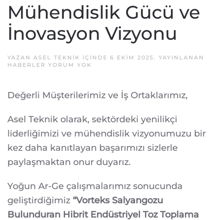
Mühendislik Gücü ve
İnovasyon Vizyonu
YAZAN
ASEL TEKNIK
IÇINDE
6 EKIM 2025
. YAYINLANAN
PATENTIMIZLE
HABERLER
YORUM YOK
TESCILLENEN
MÜHENDISLIK
GÜCÜ
Değerli Müşterilerimiz ve İş Ortaklarımız,
VE
İNOVASYON
VIZYONU
Asel Teknik olarak, sektördeki yenilikçi
liderliğimizi ve mühendislik vizyonumuzu bir
kez daha kanıtlayan başarımızı sizlerle
paylaşmaktan onur duyarız.
Yoğun Ar-Ge çalışmalarımız sonucunda
geliştirdiğimiz
“Vorteks Salyangozu
Bulunduran Hibrit Endüstriyel Toz Toplama