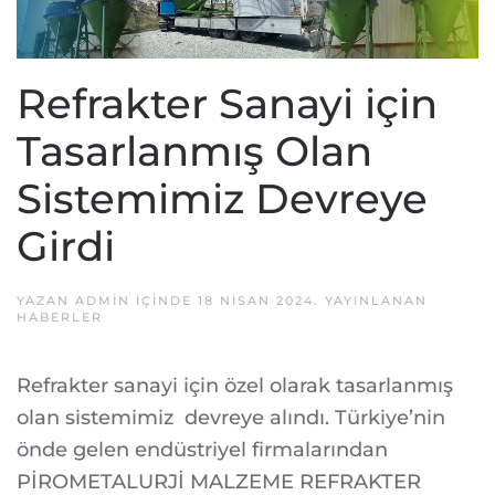
Refrakter Sanayi için
Tasarlanmış Olan
Sistemimiz Devreye
Girdi
YAZAN
ADMIN
IÇINDE
18 NISAN 2024
. YAYINLANAN
HABERLER
Refrakter sanayi için özel olarak tasarlanmış
olan sistemimiz devreye alındı. Türkiye’nin
önde gelen endüstriyel firmalarından
PİROMETALURJİ MALZEME REFRAKTER