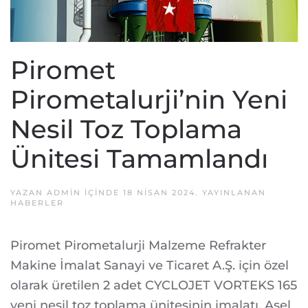
Piromet
Pirometalurji’nin Yeni
Nesil Toz Toplama
Ünitesi Tamamlandı
YAZAN
ADMIN
IÇINDE
18 NISAN 2024
. YAYINLANAN
HABERLER
Piromet Pirometalurji Malzeme Refrakter
Makine İmalat Sanayi ve Ticaret A.Ş. için özel
olarak üretilen 2 adet CYCLOJET VORTEKS 165
yeni nesil toz toplama ünitesinin imalatı, Asel