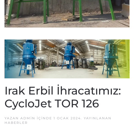
Irak Erbil İhracatımız:
CycloJet TOR 126
YAZAN
ADMIN
IÇINDE
1 OCAK 2024
. YAYINLANAN
HABERLER