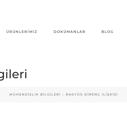
ÜRÜNLERIMIZ
DOKÜMANLAR
BLOG
ileri
MÜHENDISLIK BILGILERI – RADYÜS-DIRENÇ İLIŞKISI