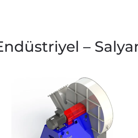
Endüstriyel – Salya