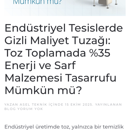
Endüstriyel Tesislerde
Gizli Maliyet Tuzağı:
Toz Toplamada %35
Enerji ve Sarf
Malzemesi Tasarrufu
Mümkün mü?
YAZAN
ASEL TEKNIK
IÇINDE
15 EKIM 2025
. YAYINLANAN
ENDÜSTRIYEL
BLOG
YORUM YOK
TESISLERDE
GIZLI
MALIYET
Endüstriyel üretimde toz, yalnızca bir temizlik
TUZAĞI: