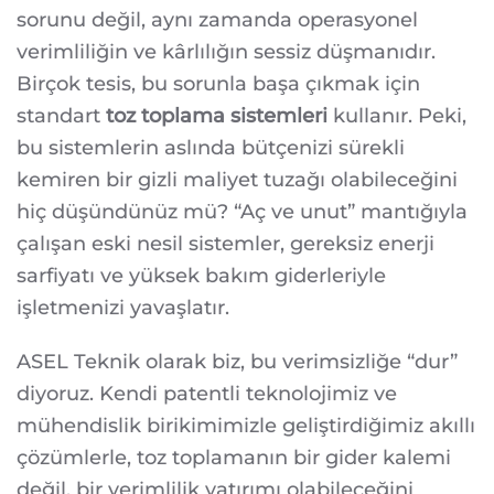
TOZ
sorunu değil, aynı zamanda operasyonel
TOPLAMADA
%35
verimliliğin ve kârlılığın sessiz düşmanıdır.
ENERJI
VE
Birçok tesis, bu sorunla başa çıkmak için
SARF
MALZEMESI
standart
toz toplama sistemleri
kullanır. Peki,
TASARRUFU
MÜMKÜN
bu sistemlerin aslında bütçenizi sürekli
MÜ?
kemiren bir gizli maliyet tuzağı olabileceğini
hiç düşündünüz mü? “Aç ve unut” mantığıyla
çalışan eski nesil sistemler, gereksiz enerji
sarfiyatı ve yüksek bakım giderleriyle
işletmenizi yavaşlatır.
ASEL Teknik olarak biz, bu verimsizliğe “dur”
diyoruz. Kendi patentli teknolojimiz ve
mühendislik birikimimizle geliştirdiğimiz akıllı
çözümlerle, toz toplamanın bir gider kalemi
değil, bir verimlilik yatırımı olabileceğini