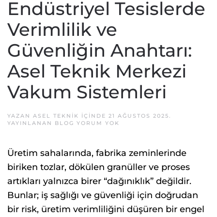
Endüstriyel Tesislerde
Verimlilik ve
Güvenliğin Anahtarı:
Asel Teknik Merkezi
Vakum Sistemleri
YAZAN
ASEL TEKNIK
IÇINDE
21 AĞUSTOS 2025
.
ENDÜSTRIYEL
YAYINLANAN
BLOG
YORUM YOK
TESISLERDE
VERIMLILIK
VE
Üretim sahalarında, fabrika zeminlerinde
GÜVENLIĞIN
ANAHTARI:
biriken tozlar, dökülen granüller ve proses
ASEL
TEKNIK
artıkları yalnızca birer “dağınıklık” değildir.
MERKEZI
VAKUM
Bunlar; iş sağlığı ve güvenliği için doğrudan
SISTEMLERI
bir risk, üretim verimliliğini düşüren bir engel