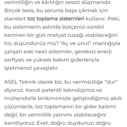
verimliliğin ve kârlılığın sessiz düşmanıdır.
ENERJI
VE
Birçok tesis, bu sorunla başa çıkmak için
SARF
MALZEMESI
standart
toz toplama sistemleri
kullanır. Peki,
TASARRUFU
MÜMKÜN
bu sistemlerin aslında bütçenizi sürekli
MÜ?
kemiren bir gizli maliyet tuzağı olabileceğini
hiç düşündünüz mü? “Aç ve unut” mantığıyla
çalışan eski nesil sistemler, gereksiz enerji
sarfiyatı ve yüksek bakım giderleriyle
işletmenizi yavaşlatır.
ASEL Teknik olarak biz, bu verimsizliğe “dur”
diyoruz. Kendi patentli teknolojimiz ve
mühendislik birikimimizle geliştirdiğimiz akıllı
çözümlerle, toz toplamanın bir gider kalemi
değil, bir verimlilik yatırımı olabileceğini
kanıtlıyoruz. Evet, doğru duydunuz; doğru