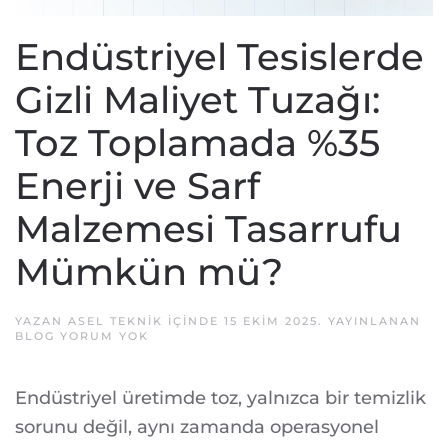
Endüstriyel Tesislerde
Gizli Maliyet Tuzağı:
Toz Toplamada %35
Enerji ve Sarf
Malzemesi Tasarrufu
Mümkün mü?
YAZAN
ASEL TEKNIK
IÇINDE
15 EKIM 2025
. YAYINLANAN
ENDÜSTRIYEL
BLOG
YORUM YOK
TESISLERDE
GIZLI
MALIYET
Endüstriyel üretimde toz, yalnızca bir temizlik
TUZAĞI:
TOZ
sorunu değil, aynı zamanda operasyonel
TOPLAMADA
%35