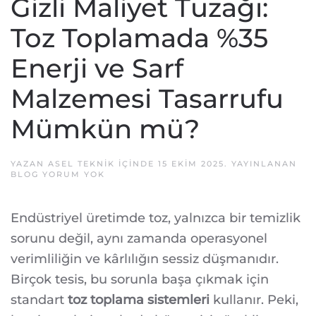
Gizli Maliyet Tuzağı:
Toz Toplamada %35
Enerji ve Sarf
Malzemesi Tasarrufu
Mümkün mü?
YAZAN
ASEL TEKNIK
IÇINDE
15 EKIM 2025
. YAYINLANAN
ENDÜSTRIYEL
BLOG
YORUM YOK
TESISLERDE
GIZLI
MALIYET
Endüstriyel üretimde toz, yalnızca bir temizlik
TUZAĞI:
TOZ
sorunu değil, aynı zamanda operasyonel
TOPLAMADA
%35
verimliliğin ve kârlılığın sessiz düşmanıdır.
ENERJI
VE
Birçok tesis, bu sorunla başa çıkmak için
SARF
MALZEMESI
standart
toz toplama sistemleri
kullanır. Peki,
TASARRUFU
MÜMKÜN