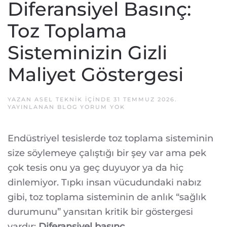
Diferansiyel Basınç:
Toz Toplama
Sisteminizin Gizli
Maliyet Göstergesi
YAZAN
ASEL TEKNIK
IÇINDE
31 TEMMUZ 2026
.
DIFERANSIYEL
YAYINLANAN
BLOG
YORUM YOK
BASINÇ:
TOZ
TOPLAMA
Endüstriyel tesislerde toz toplama sisteminin
SISTEMINIZIN
GIZLI
size söylemeye çalıştığı bir şey var ama pek
MALIYET
GÖSTERGESI
çok tesis onu ya geç duyuyor ya da hiç
dinlemiyor. Tıpkı insan vücudundaki nabız
gibi, toz toplama sisteminin de anlık “sağlık
durumunu” yansıtan kritik bir göstergesi
vardır:
Diferansiyel basınç.