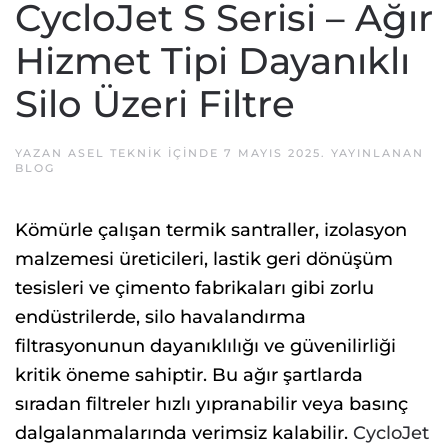
CycloJet S Serisi – Ağır
Hizmet Tipi Dayanıklı
Silo Üzeri Filtre
YAZAN
ASEL TEKNIK
IÇINDE
7 MAYIS 2025
. YAYINLANAN
BLOG
Kömürle çalışan termik santraller, izolasyon
malzemesi üreticileri, lastik geri dönüşüm
tesisleri ve çimento fabrikaları gibi zorlu
endüstrilerde, silo havalandırma
filtrasyonunun dayanıklılığı ve güvenilirliği
kritik öneme sahiptir. Bu ağır şartlarda
sıradan filtreler hızlı yıpranabilir veya basınç
dalgalanmalarında verimsiz kalabilir.
CycloJet