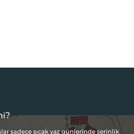
hi?
lar sadece sıcak yaz günlerinde serinlik