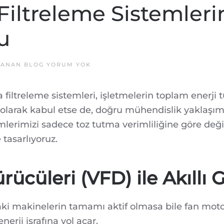
Filtreleme Sistemler
fu
ENDÜSTRIYEL
NLANAN
BLOG
YORUM YOK
HAVA
FILTRELEME
SISTEMLERINDE
 filtreleme sistemleri, işletmelerin toplam enerji 
MÜHENDISLIK
ILE
” olarak kabul etse de, doğru mühendislik yaklaşım
ENERJI
TASARRUFU
lerimizi sadece toz tutma verimliliğine göre deği
tasarlıyoruz.
ücüleri (VFD) ile Akıllı
daki makinelerin tamamı aktif olmasa bile fan m
erji israfına yol açar.