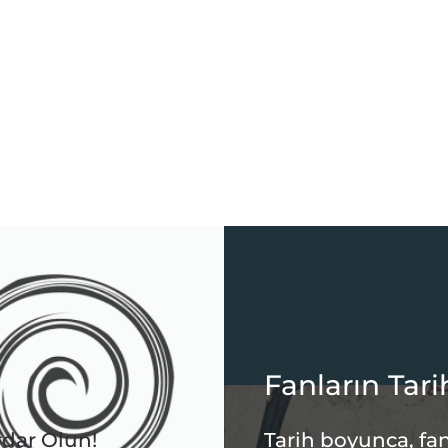
Fanların Tari
rdar Olun!
Tarih boyunca, fan