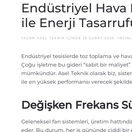
Endüstriyel Hava 
ile Enerji Tasarru
YAZAN
ASEL TEKNIK
IÇINDE
19 ŞUBAT 2026
. YAYI
Endüstriyel tesislerde toz toplama ve hava
Çoğu işletme bu gideri “sabit bir maliyet
mümkündür. Asel Teknik olarak biz, sistem
ile en yüksek performansı verecek şekilde 
Değişken Frekans Sür
Geleneksel fan sistemleri, üretim hattın
eder. Bu durum, her iş gününde ciddi bir en