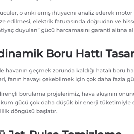
rücüler, o anki emiş ihtiyacını analiz ederek motor
ze edilmesi, elektrik faturasında doğrudan ve hissed
iyaç duyulan” gücü harcamasını garanti altına alı
dinamik Boru Hattı Tasa
e havanın geçmek zorunda kaldığı hatalı boru hatla
eri, fanın havayı çekebilmek için çok daha fazla 
rençli borulama projelerimiz, hava akışının önün
kum gücü çok daha düşük bir enerji tüketimiyle el
lik döngüsü başlatır.