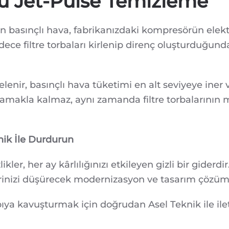
lü Jet-Pulse Temizleme
lan basınçlı hava, fabrikanızdaki kompresörün elek
dece filtre torbaları kirlenip direnç oluşturduğun
enir, basınçlı hava tüketimi en alt seviyeye iner 
lamakla kalmaz, aynı zamanda filtre torbalarının
knik İle Durdurun
kler, her ay kârlılığınızı etkileyen gizli bir giderd
lerinizi düşürecek modernizasyon ve tasarım çözüm
apıya kavuşturmak için doğrudan Asel Teknik ile il