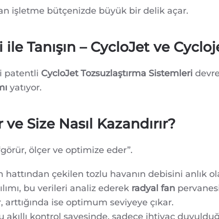
 işletme bütçenizde büyük bir delik açar.
ile Tanışın – CycloJet ve Cyclo
i patentli
CycloJet Tozsuzlaştırma Sistemleri
devrey
mı
yatıyor.
r ve Size Nasıl Kazandırır?
görür, ölçer ve optimize eder”.
 hattından çekilen tozlu havanın debisini anlık ola
lımı, bu verileri analiz ederek
radyal fan
pervanesin
r, arttığında ise optimum seviyeye çıkar.
 akıllı kontrol sayesinde, sadece ihtiyaç duyulduğ