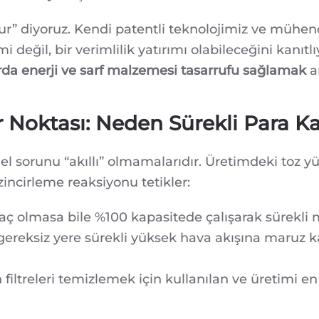
MALZEMESI
TASARRUFU
r” diyoruz. Kendi patentli teknolojimiz ve mühendis
MÜMKÜN
MÜ?
i değil, bir verimlilik yatırımı olabileceğini kanı
rda enerji ve sarf malzemesi tasarrufu sağlamak
a
r Noktası: Neden Sürekli Para 
l sorunu “akıllı” olmamalarıdır. Üretimdeki toz yü
zincirleme reaksiyonu tetikler:
yaç olmasa bile %100 kapasitede çalışarak sürekli
gereksiz yere sürekli yüksek hava akışına maruz kal
 filtreleri temizlemek için kullanılan ve üretimi en