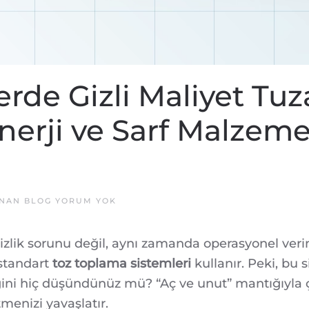
erde Gizli Maliyet Tuz
erji ve Sarf Malzeme
ENDÜSTRIYEL
ANAN
BLOG
YORUM YOK
TESISLERDE
GIZLI
MALIYET
izlik sorunu değil, aynı zamanda operasyonel veriml
TUZAĞI:
TOZ
 standart
toz toplama sistemleri
kullanır. Peki, bu 
TOPLAMADA
%35
ğini hiç düşündünüz mü? “Aç ve unut” mantığıyla ça
ENERJI
VE
tmenizi yavaşlatır.
SARF