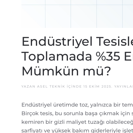
Endüstriyel Tesisl
Toplamada %35 En
Mümkün mü?
YAZAN
ASEL TEKNIK
IÇINDE
15 EKIM 2025
. YAYINL
Endüstriyel üretimde toz, yalnızca bir tem
Birçok tesis, bu sorunla başa çıkmak için
kemiren bir gizli maliyet tuzağı olabilece
sarfiyatı ve yüksek bakım giderleriyle işle