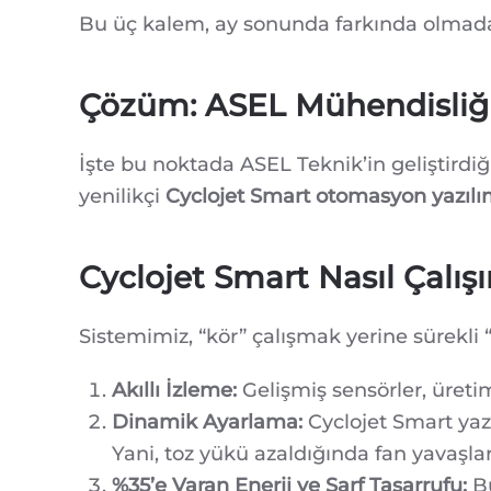
Bu üç kalem, ay sonunda farkında olmadan
Çözüm: ASEL Mühendisliği 
İşte bu noktada ASEL Teknik’in geliştirdiğ
yenilikçi
Cyclojet Smart otomasyon yazılı
Cyclojet Smart Nasıl Çalışı
Sistemimiz, “kör” çalışmak yerine sürekli “
Akıllı İzleme:
Gelişmiş sensörler, üretim
Dinamik Ayarlama:
Cyclojet Smart yazı
Yani, toz yükü azaldığında fan yavaşla
%35’e Varan Enerji ve Sarf Tasarrufu:
Bu