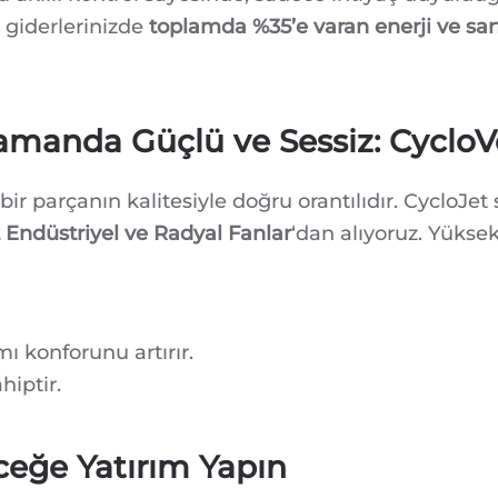
ı giderlerinizde
toplamda %35’e varan enerji ve sarf
 Zamanda Güçlü ve Sessiz: Cyclo
 bir parçanın kalitesiyle doğru orantılıdır. CycloJe
 Endüstriyel ve Radyal Fanlar
‘dan alıyoruz. Yükse
mı konforunu artırır.
hiptir.
eceğe Yatırım Yapın