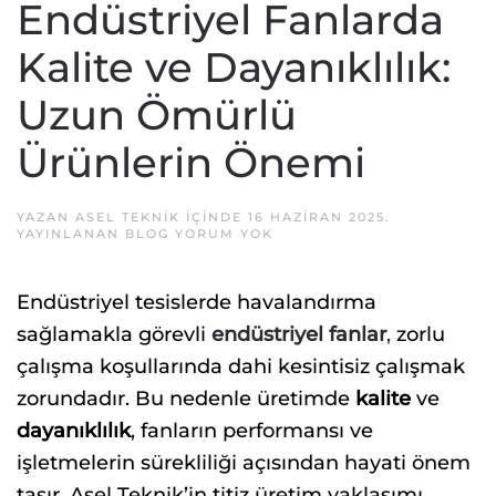
Endüstriyel Fanlarda
Kalite ve Dayanıklılık:
Uzun Ömürlü
Ürünlerin Önemi
YAZAN
ASEL TEKNIK
IÇINDE
16 HAZIRAN 2025
.
ENDÜSTRIYEL
YAYINLANAN
BLOG
YORUM YOK
FANLARDA
KALITE
VE
Endüstriyel tesislerde havalandırma
DAYANIKLILIK:
UZUN
sağlamakla görevli
endüstriyel fanlar
,
zorlu
ÖMÜRLÜ
ÜRÜNLERIN
çalışma koşullarında dahi kesintisiz çalışmak
ÖNEMI
zorundadır. Bu nedenle üretimde
kalite
ve
dayanıklılık
, fanların performansı ve
işletmelerin sürekliliği açısından hayati önem
taşır. Asel Teknik’in titiz üretim yaklaşımı