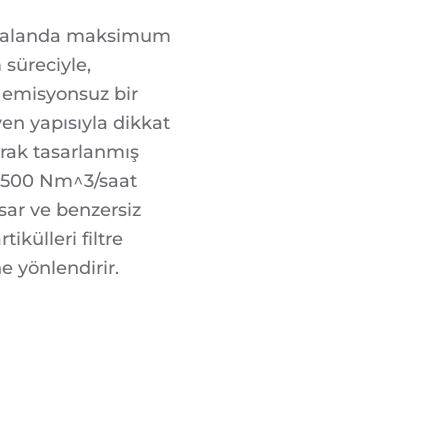
um alanda maksimum
 süreciyle,
 emisyonsuz bir
yen yapısıyla dikkat
arak tasarlanmış
1.500 Nm^3/saat
sar ve benzersiz
ikülleri filtre
 yönlendirir.